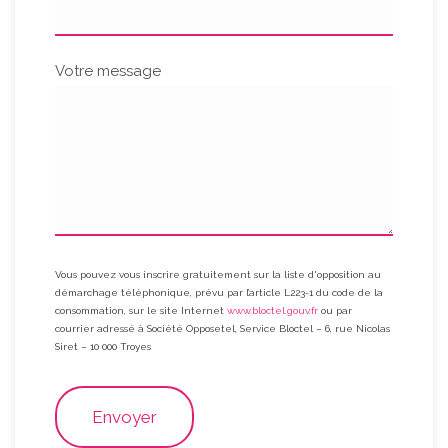
Votre message
Vous pouvez vous inscrire gratuitement sur la liste d'opposition au
démarchage téléphonique, prévu par l’article L223-1 du code de la
consommation, sur le site Internet
www.bloctel.gouv.fr
ou par
courrier adressé à Société Opposetel, Service Bloctel – 6, rue Nicolas
Siret – 10 000 Troyes