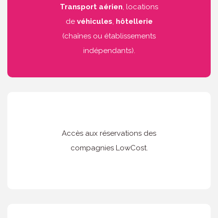
Transport aérien
, locations
de
véhicules
,
hôtellerie
(chaînes ou établissements
indépendants).
Accès aux réservations des
compagnies LowCost.