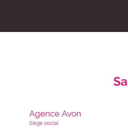
Sa
Agence Avon
Siege social